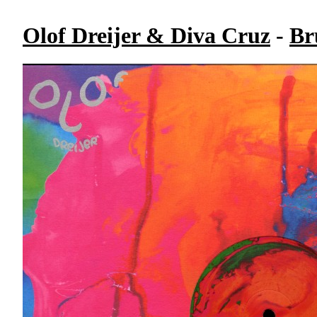
Olof Dreijer & Diva Cruz
-
Br