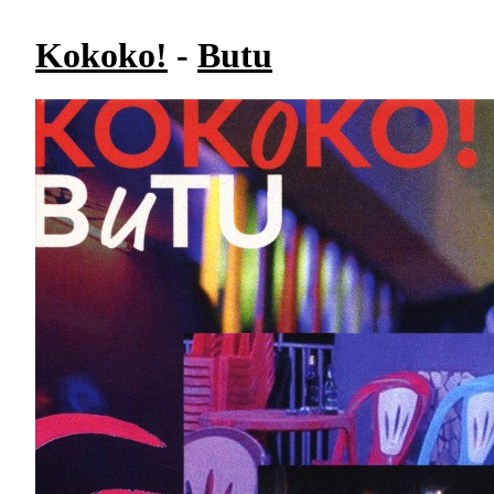
Kokoko!
-
Butu