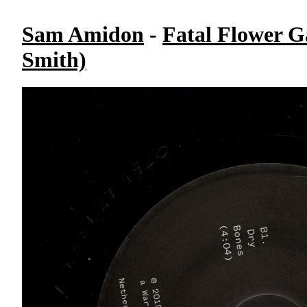
Sam Amidon
-
Fatal Flower G
Smith)