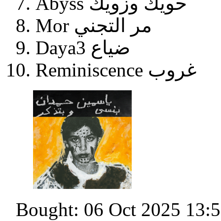
Abyss حويك وزويك
Mor مر التجني
Daya3 ضياع
Reminiscence غروب
Bought: 06 Oct 2025 13: