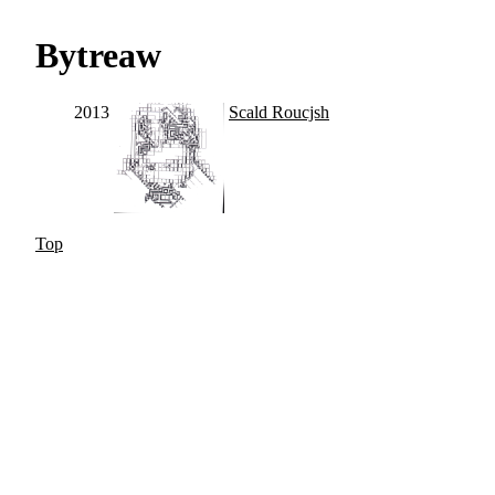
Bytreaw
2013
Scald Roucjsh
Top