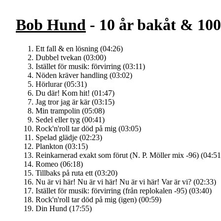
Bob Hund
- 10 år bakåt & 100
Ett fall & en lösning (04:26)
Dubbel tvekan (03:00)
Istället för musik: förvirring (03:11)
Nöden kräver handling (03:02)
Hörlurar (05:31)
Du där! Kom hit! (01:47)
Jag tror jag är kär (03:15)
Min trampolin (05:08)
Sedel eller tyg (00:41)
Rock'n'roll tar död på mig (03:05)
Spelad glädje (02:23)
Plankton (03:15)
Reinkarnerad exakt som förut (N. P. Möller mix -96) (04:51
Romeo (06:18)
Tillbaks på ruta ett (03:20)
Nu är vi här! Nu är vi här! Nu är vi här! Var är vi? (02:33)
Istället för musik: förvirring (från replokalen -95) (03:40)
Rock'n'roll tar död på mig (igen) (00:59)
Din Hund (17:55)